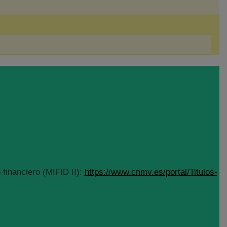
financiero (MIFID II):
https://www.cnmv.es/portal/Titulos-