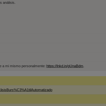
s análisis.
ame a mi mismo personalmente:
https://lnkd.in/gUnaBdm
.
lisisBurs%C3%A1tilAutomatizado