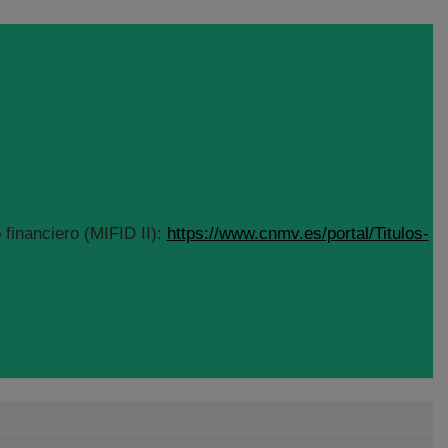
financiero (MIFID II):
https://www.cnmv.es/portal/Titulos-