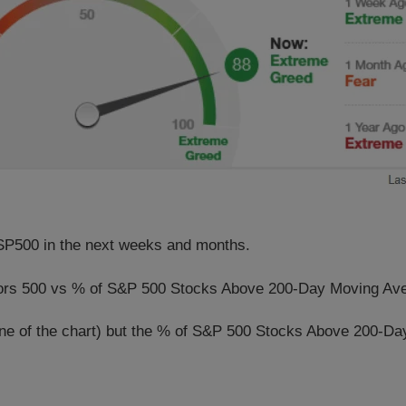
e SP500 in the next weeks and months.
& Poors 500 vs % of S&P 500 Stocks Above 200-Day Moving Av
line of the chart) but the % of S&P 500 Stocks Above 200-Day