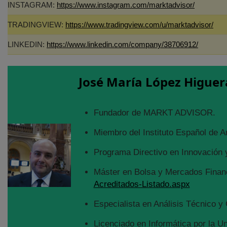
INSTAGRAM:
https://www.instagram.com/marktadvisor/
TRADINGVIEW:
https://www.tradingview.com/u/marktadvisor/
LINKEDIN:
https://www.linkedin.com/company/38706912/
José María López Higuer
Fundador de MARKT ADVISOR.
Miembro del Instituto Español de A
Programa Directivo en Innovación y
Máster en Bolsa y Mercados Financ
Acreditados-Listado.aspx
Especialista en Análisis Técnico y 
Licenciado en Informática por la U