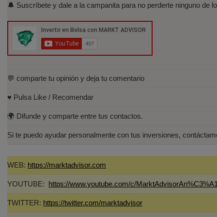
🔔 Suscríbete y dale a la campanita para no perderte ninguno de lo
💬 comparte tu opinión y deja tu comentario
♥️ Pulsa Like / Recomendar
🌍 Difunde y comparte entre tus contactos.
Si te puedo ayudar personalmente con tus inversiones, contáct
WEB:
https://marktadvisor.com
YOUTUBE:
https://www.youtube.com/c/MarktAdvisorAn%C3%A1
TWITTER:
https://twitter.com/marktadvisor