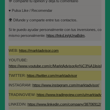
💬 comparte tu opinión y deja tu comentario
Universidad Politécnica de
Madrid(UPM)
Fundador de MARKT ADVISOR.
♥️ Pulsa Like / Recomendar
Miembro del Instituto Español de Analistas
🌍 Difunde y comparte entre tus contactos.
Técnicos y Cuantitativos (IEATEC).
Si te puedo ayudar personalmente con tus inversiones, contác
Programa Directivo en Innovación y
mismo personalmente:
https://lnkd.in/gUnaBdm
.
Tecnología Financiera (IEB).
Máster en Bolsa y Mercados Financieros
WEB:
https://marktadvisor.com
(IEB): Autorizado por la CNMV para el
YOUTUBE:
asesoramiento financiero (MIFID II):
Si te aporta valor este análisis y te ha parecido interesante, por
https://www.youtube.com/c/MarktAdvisorAn%C3%A1lisisBurs
https://www.cnmv.es/portal/Titulos-
favor, ayúdanos en un instante:
Acreditados-Listado.aspx
TWITTER:
https://twitter.com/marktadvisor
🔔 Suscríbete y dale a la campanita para no perderte ninguno de
Especialista en Análisis Técnico y
los análisis.
INSTAGRAM:
https://www.instagram.com/marktadvisor/
Cuantitativo (IEB).
TRADINGVIEW:
https://www.tradingview.com/u/marktadvisor/
Licenciado en Informática por la Universidad
LINKEDIN:
https://www.linkedin.com/company/38706912/
Politécnica de Madrid(UPM)