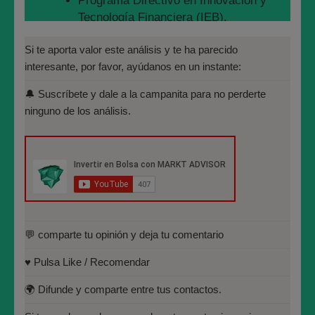
Programa Directivo en Innovación y
Tecnología Financiera (IEB).
Máster en Bolsa y Mercados
Si te aporta valor este análisis y te ha parecido
Financieros (IEB): Autorizado por la
interesante, por favor, ayúdanos en un instante:
CNMV para el asesoramiento financiero
🔔 Suscríbete y dale a la campanita para no perderte
(MIFID II):
ninguno de los análisis.
https://www.cnmv.es/portal/Titulos-
Acreditados-Listado.aspx
Especialista en Análisis Técnico y
Cuantitativo (IEB).
En esa imagen, elaborada por Visual Capitalist, hay
Licenciado en Informática por la
casi 100 años de historia de los mercados
Universidad Politécnica de
financieros.
Madrid(UPM)
💬 comparte tu opinión y deja tu comentario
La imagen está organizada por perfiles de riesgo:
– los más conservadores 0% renta variable + 100%
♥️ Pulsa Like / Recomendar
bonos.
🌍 Difunde y comparte entre tus contactos.
– los más agresivos: 100% renta variable + 0% bonos.