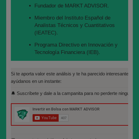
Fundador de MARKT ADVISOR.
Miembro del Instituto Español de
Analistas Técnicos y Cuantitativos
(IEATEC).
Programa Directivo en Innovación y
Tecnología Financiera (IEB).
Máster en Bolsa y Mercados
Financieros (IEB): Autorizado por la
Si te aporta valor este análisis y te ha parecido interesante, por 
CNMV para el asesoramiento financiero
ayúdanos en un instante:
(MIFID II):
🔔 Suscríbete y dale a la campanita para no perderte ninguno de
https://www.cnmv.es/portal/Titulos-
Acreditados-Listado.aspx
Especialista en Análisis Técnico y
Cuantitativo (IEB).
José María López Higuera
Licenciado en Informática por la