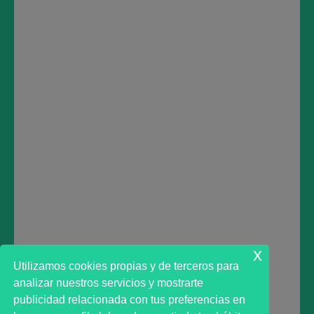
TWITTER:
https://twitter.com/marktadvisor
INSTAGRAM:
https://www.instagram.com/marktadvisor/
TRADINGVIEW:
https://www.tradingview.com/u/marktadvisor/
LINKEDIN:
https://www.linkedin.com/company/38706912/
Deja una respuesta
Lo siento, debes estar
conectado
para publicar un
comentario.
x
Utilizamos cookies propias y de terceros para
analizar nuestros servicios y mostrarte
publicidad relacionada con tus preferencias en