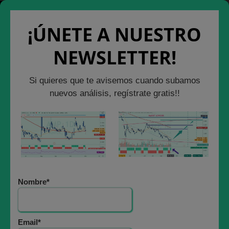
Cerrar Ventana
Salir de la Web
¡ÚNETE A NUESTRO
NEWSLETTER!
ANÁLISIS BURSÁTIL
Si quieres que te avisemos cuando subamos
UN ANÁLISIS DEL
nuevos análisis, regístrate gratis!!
RETORNO DE
INVERSIÓN
HISTÓRICO SEGÚN
Nombre*
ASIGNACIÓN DE
ACTIVOS
Email*