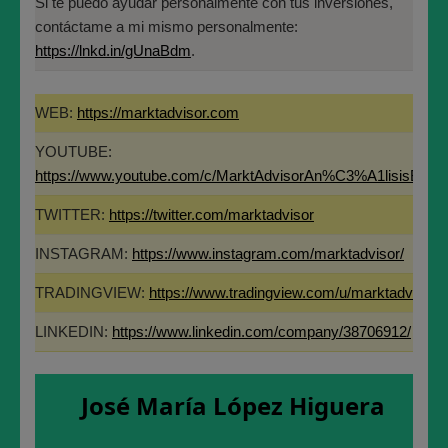
Si te puedo ayudar personalmente con tus inversiones,
Veréis a la izquierda tenéis la mayor caída histórica
contáctame a mi mismo personalmente:
de cada una de las carteras (maximum drawdown)
https://lnkd.in/gUnaBdm
.
Veréis a la derecha la media histórica de rentabilidad
WEB:
https://marktadvisor.com
(azul oscuro) y la mayor revalorización anual
conseguida (azul claro).
YOUTUBE:
https://www.youtube.com/c/MarktAdvisorAn%C3%A1lisisBurs
Muy interesante.
TWITTER:
https://twitter.com/marktadvisor
Feliz domingo.
INSTAGRAM:
https://www.instagram.com/marktadvisor/
TRADINGVIEW:
https://www.tradingview.com/u/marktadvisor/
LINKEDIN:
https://www.linkedin.com/company/38706912/
José María López Higuera