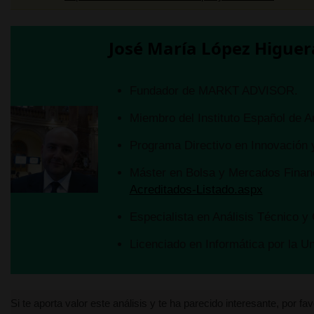
Especi
José María López Higuer
Licenc
Fundador de MARKT ADVISOR.
Si te aporta valor este an
Miembro del Instituto Español de A
🔔 Suscríbete y dale a la
Programa Directivo en Innovación y
Máster en Bolsa y Mercados Financ
Acreditados-Listado.aspx
Especialista en Análisis Técnico y 
Licenciado en Informática por la U
💬 comparte tu opinión y 
♥️ Pulsa Like / Recomend
Si te aporta valor este análisis y te ha parecido interesante, por f
🌍 Difunde y comparte en