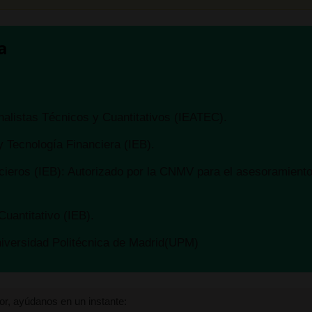
alista en Análisis Técnico y Cuantitativo (IEB).
a
iado en Informática por la Universidad Politécnica de Madr
álisis y te ha parecido interesante, por favor, ayúdanos en un instante
nalistas Técnicos y Cuantitativos (IEATEC).
 campanita para no perderte ninguno de los análisis.
 Tecnología Financiera (IEB).
ieros (IEB): Autorizado por la CNMV para el asesoramiento 
Cuantitativo (IEB).
niversidad Politécnica de Madrid(UPM)
deja tu comentario
ar
avor, ayúdanos en un instante:
tre tus contactos.