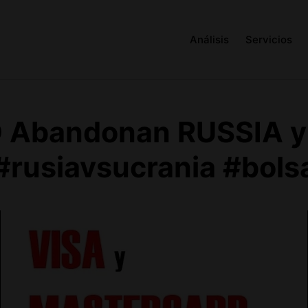
Análisis
Servicios
 Abandonan RUSSIA y
#rusiavsucrania #bols