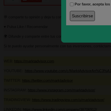
Por favor, acepta los
💬 comparte tu opinión y deja tu comentario
♥️ Pulsa Like / Recomendar
🌍 Difunde y comparte entre tus contactos.
José M
Si te puedo ayudar personalmente con tus inversiones, contáct
WEB:
https://marktadvisor.com
Funda
YOUTUBE:
https://www.youtube.com/c/MarktAdvisorAn%C3%A1
Miembr
TWITTER:
https://twitter.com/marktadvisor
Progra
INSTAGRAM:
https://www.instagram.com/marktadvisor/
Máster
TRADINGVIEW:
https://www.tradingview.com/u/marktadvisor/
asesor
Listad
LINKEDIN:
https://www.linkedin.com/company/38706912/