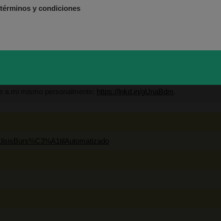
 términos y condiciones
Términos y Condiciones
aría López Higuera
ame a mi mismo personalmente:
https://lnkd.in/gUnaBdm
.
dor de MARKT ADVISOR.
lisisBurs%C3%A1tilAutomatizado
o del Instituto Español de Analistas Técnicos y Cuantitativ
ma Directivo en Innovación y Tecnología Financiera (IEB).
 en Bolsa y Mercados Financieros (IEB): Autorizado por la
amiento financiero (MIFID II):
https://www.cnmv.es/portal/Ti
o.aspx