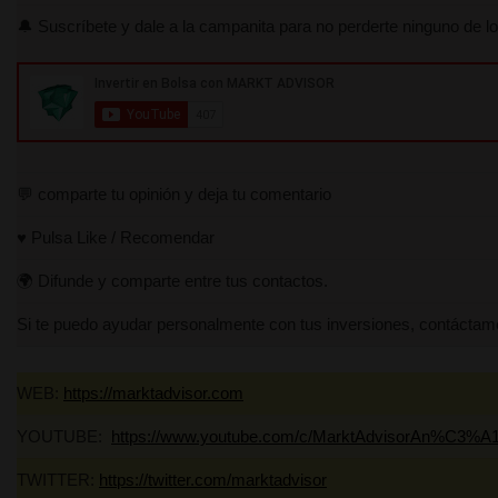
🔔 Suscríbete y dale a la campanita para no perderte ninguno de lo
Si te puedo ayudar pers
https://lnkd.in/gUnaBdm
.
WEB:
https://marktadvis
YOUTUBE:
https://ww
💬 comparte tu opinión y deja tu comentario
TWITTER:
https://twitte
♥️ Pulsa Like / Recomendar
INSTAGRAM:
https://w
🌍 Difunde y comparte entre tus contactos.
TRADINGVIEW:
https:/
Si te puedo ayudar personalmente con tus inversiones, contáct
LINKEDIN:
https://www.
WEB:
https://marktadvisor.com
José M
YOUTUBE:
https://www.youtube.com/c/MarktAdvisorAn%C3%A1
TWITTER:
https://twitter.com/marktadvisor