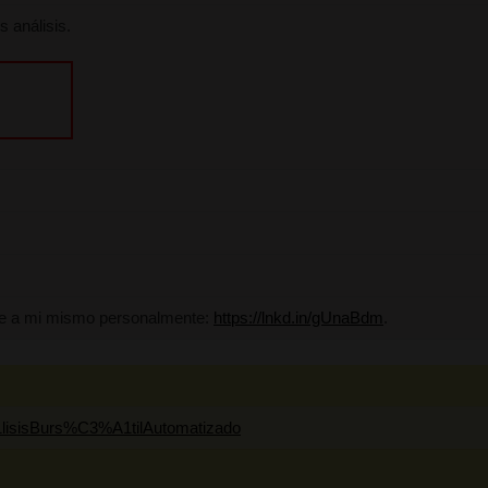
s análisis.
onalmente con tus inversiones, contáctame a mi mismo personalment
or.com
w.youtube.com/c/MarktAdvisorAn%C3%A1lisisBurs%C3%A1tilAutoma
r.com/marktadvisor
ww.instagram.com/marktadvisor/
/www.tradingview.com/u/marktadvisor/
ame a mi mismo personalmente:
https://lnkd.in/gUnaBdm
.
linkedin.com/company/38706912/
aría López Higuera
lisisBurs%C3%A1tilAutomatizado