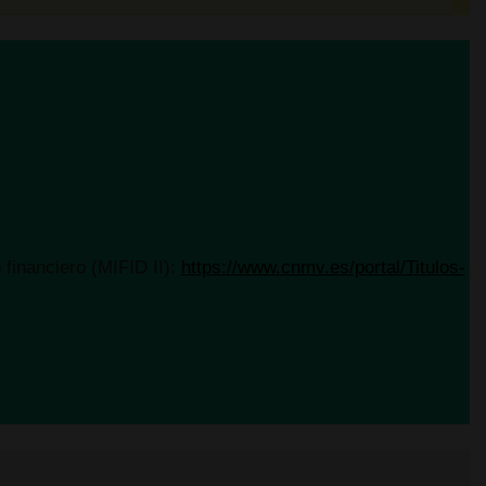
id(UPM)
:
financiero (MIFID II):
https://www.cnmv.es/portal/Titulos-