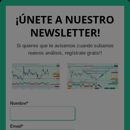
Saltar
Cerrar Ventana
Salir de la Web
al
¡ÚNETE A NUESTRO
contenido
NEWSLETTER!
ACCIONES EUROPEAS
Si quieres que te avisemos cuando subamos
BANCO SANTANDER
nuevos análisis, regístrate gratis!!
EN 2,8620: MISIÓN
CUMPLIDA
4 diciembre, 2020
Nombre*
Email*