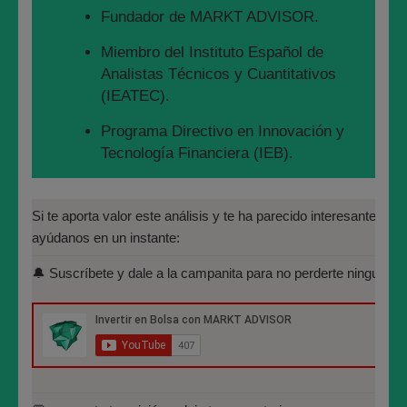
Fundador de MARKT ADVISOR.
Miembro del Instituto Español de
Analistas Técnicos y Cuantitativos
(IEATEC).
Programa Directivo en Innovación y
Tecnología Financiera (IEB).
Máster en Bolsa y Mercados
Financieros (IEB): Autorizado por la
Si te aporta valor este análisis y te ha parecido interesante, por 
CNMV para el asesoramiento financiero
ayúdanos en un instante:
(MIFID II):
Y en este momento t
erminamos el seguimiento del
🔔 Suscríbete y dale a la campanita para no perderte ninguno de
https://www.cnmv.es/portal/Titulos-
Banco Santander en abierto y buscaremos otras
Acreditados-Listado.aspx
estrategias en otros activos.
Especialista en Análisis Técnico y
Mucha suerte en la operativa !! Y Feliz Puente !!!
Cuantitativo (IEB).
#bancosantander
Licenciado en Informática por la