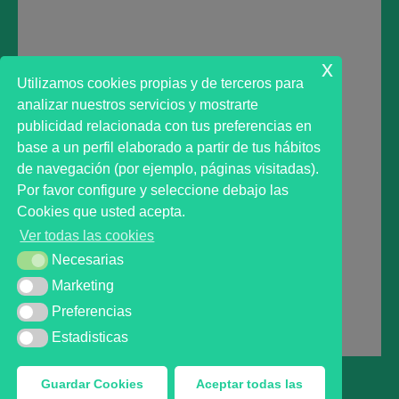
Lo siento, debes estar
conectado
para publicar un
comentario.
x
Utilizamos cookies propias y de terceros para
analizar nuestros servicios y mostrarte
publicidad relacionada con tus preferencias en
base a un perfil elaborado a partir de tus hábitos
de navegación (por ejemplo, páginas visitadas).
Primer analista bursátil automatizado profesional
Por favor configure y seleccione debajo las
que ayuda a la decisión | First automated stock
Cookies que usted acepta.
markets analyst software as a desission support
Ver todas las cookies
system.
Necesarias
Necesarias
Marketing
Marketing
Preferencias
Preferencias
MARKT ADVISOR ® 2016 :: Análisis Bursátil Automaizado
de Activos Cotizados en Mercados Organizados.
Estadisticas
Estadisticas
Guardar Cookies
Aceptar todas las