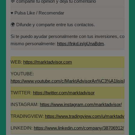
💬 comparte tu opinión y deja tu comentario
Universidad Politécnica de
#marktadvisor
Madrid(UPM)
♥️ Pulsa Like / Recomendar
#tradingthatworks
🌍 Difunde y comparte entre tus contactos.
Si te puedo ayudar personalmente con tus inversiones, contác
José María López Higuera
mismo personalmente:
https://lnkd.in/gUnaBdm
.
Fundador de MARKT ADVISOR.
WEB:
https://marktadvisor.com
Miembro del Instituto Español de Analistas
YOUTUBE:
Técnicos y Cuantitativos (IEATEC).
https://www.youtube.com/c/MarktAdvisorAn%C3%A1lisisBurs
Programa Directivo en Innovación y
TWITTER:
https://twitter.com/marktadvisor
Tecnología Financiera (IEB).
INSTAGRAM:
https://www.instagram.com/marktadvisor/
Máster en Bolsa y Mercados Financieros
TRADINGVIEW:
https://www.tradingview.com/u/marktadvisor/
(IEB): Autorizado por la CNMV para el
asesoramiento financiero (MIFID II):
Si te aporta valor este análisis y te ha parecido interesante, por
LINKEDIN:
https://www.linkedin.com/company/38706912/
https://www.cnmv.es/portal/Titulos-
favor, ayúdanos en un instante: