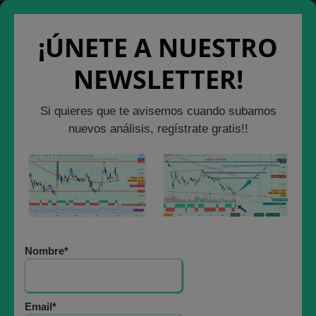
Saltar
Cerrar Ventana
Salir de la Web
al
¡ÚNETE A NUESTRO
contenido
NEWSLETTER!
ANÁLISIS BURSÁTIL
Si quieres que te avisemos cuando subamos
FELIZ FINAL DEL
nuevos análisis, regístrate gratis!!
AÑO BURSÁTIL
2020 !!!
6 diciembre, 2020
Nombre*
Email*