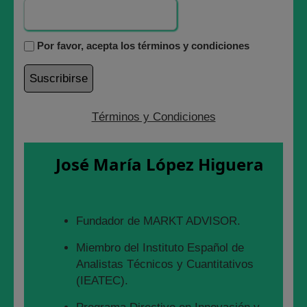
Por favor, acepta los términos y condiciones
Términos y Condiciones
José María López Higuera
🎄🎄🎄 !!! Feliz final del año bursátil más exigente y a la
vez más apasionante del siglo XXI hasta el momento !!!
Fundador de MARKT ADVISOR.
🎄🎄🎄
Miembro del Instituto Español de
Este año
ha habido que tener muuuuuuuucho Nivel
Analistas Técnicos y Cuantitativos
para estar en el Mercado y salir airoso
, muchísimo
(IEATEC).
nivel, pero también ha sido fantástico para ponerse a