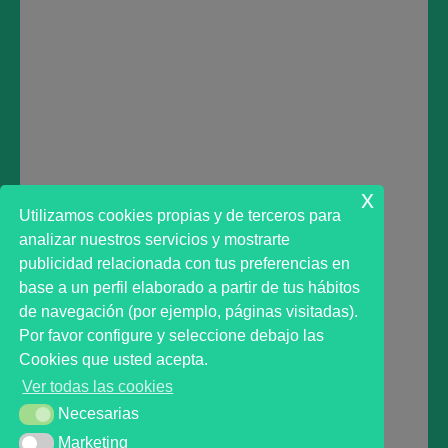
Deja una respuesta
Lo siento, debes estar
conectado
para publicar un
comentario.
x
Utilizamos cookies propias y de terceros para
analizar nuestros servicios y mostrarte
publicidad relacionada con tus preferencias en
base a un perfil elaborado a partir de tus hábitos
de navegación (por ejemplo, páginas visitadas).
Primer analista bursátil automatizado profesional
Por favor configure y seleccione debajo las
que ayuda a la decisión | First automated stock
Cookies que usted acepta.
markets analyst software as a desission support
Ver todas las cookies
system.
Necesarias
Necesarias
Marketing
Marketing