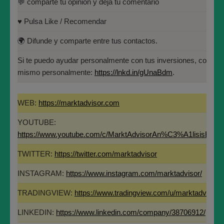
Tecnología Financiera (IEB).
💬 comparte tu opinión y deja tu comentario
Universidad Politécnica de
Madrid(UPM)
Máster en Bolsa y Mercados Financieros
♥️ Pulsa Like / Recomendar
(IEB): Autorizado por la CNMV para el
🌍 Difunde y comparte entre tus contactos.
asesoramiento financiero (MIFID II):
Si te aporta valor este análisis y te ha parecido interesante, por
https://www.cnmv.es/portal/Titulos-
favor, ayúdanos en un instante:
Si te puedo ayudar personalmente con tus inversiones, contác
Acreditados-Listado.aspx
mismo personalmente:
https://lnkd.in/gUnaBdm
.
🔔 Suscríbete y dale a la campanita para no perderte ninguno de
Especialista en Análisis Técnico y
los análisis.
Cuantitativo (IEB).
WEB:
https://marktadvisor.com
Licenciado en Informática por la Universidad
YOUTUBE:
Politécnica de Madrid(UPM)
https://www.youtube.com/c/MarktAdvisorAn%C3%A1lisisBurs
TWITTER:
https://twitter.com/marktadvisor
💬 comparte tu opinión y deja tu comentario
INSTAGRAM:
https://www.instagram.com/marktadvisor/
♥️ Pulsa Like / Recomendar
TRADINGVIEW:
https://www.tradingview.com/u/marktadvisor/
🌍 Difunde y comparte entre tus contactos.
LINKEDIN:
https://www.linkedin.com/company/38706912/