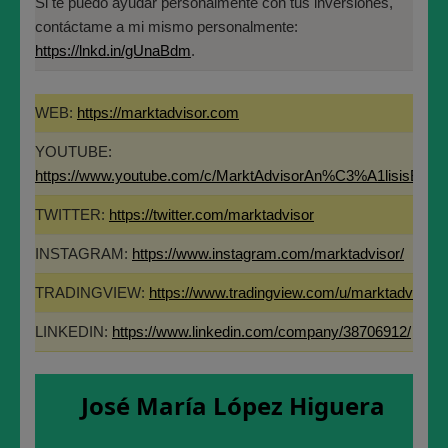
Si te puedo ayudar personalmente con tus inversiones,
contáctame a mi mismo personalmente:
– Mañana y pasado 7 y 8 de Diciembre hay Bolsa, de
https://lnkd.in/gUnaBdm
.
puente, con algo menos de negocio por las fiestas, pero
hay Bolsa.
WEB:
https://marktadvisor.com
– Restan18 días de Mercado español este año.
YOUTUBE:
– Aunque los días 24 y 31 de Diciembre suele estar el
https://www.youtube.com/c/MarktAdvisorAn%C3%A1lisisBurs
Mercado abierto media sesión, sólo hasta las 12,30-
TWITTER:
https://twitter.com/marktadvisor
13,00h.
INSTAGRAM:
https://www.instagram.com/marktadvisor/
Feliz final del año para tod@s !!! Sed muy felices estas
TRADINGVIEW:
https://www.tradingview.com/u/marktadvisor/
fiestas !!!
LINKEDIN:
https://www.linkedin.com/company/38706912/
José María López Higuera