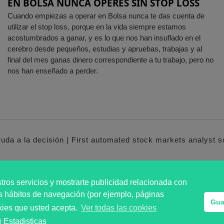
EN BOLSA NUNCA OPERES SIN STOP LOSS
Cuando empiezas a operar en Bolsa nunca te das cuenta de
utilizar el stop loss, porque en la vida siempre estamos
acostumbrados a ganar, y es lo que nos han insuflado en el
cerebro desde pequeños, estudias y apruebas, trabajas y al
final del mes ganas dinero correspondiente a tu trabajo, pero no
nos han enseñado a perder.
yuda a la decisión | First automated stock markets analyst 
: Análisis Bursátil Automaizado de Activos Cotizados e
tros servicios y mostrarte publicidad relacionada con
tus hábitos de navegación (por ejemplo, páginas
Gua
okies que usted acepta.
Ver todas las cookies
Estadisticas
disticas