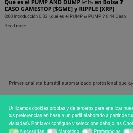
Qué es el PUMP AND DUMP 📈📉 en Bolsa ❓
CASO GAMESTOP [$GME] y RIPPLE [XRP]
0:00​ Introducción 0:33​ ¿qué es el PUMP & PUMP ? 0:44​ Caso
Read more
Primer analista bursátil automatizado profesional que a
MARKT ADVISOR ® 2016 :
Utilizamos cookies propias y de terceros para analizar nues
tus preferencias en base a un perfil elaborado a partir de 
visitadas). Por favor configure y seleccione debajo las Co
Necesarias
Marketing
Preferencias
Necesarias
Marketing
Preferencias
Esta