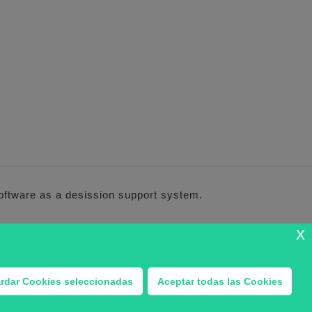
software as a desission support system.
x
n Mercados Organizados.
rdar Cookies seleccionadas
Aceptar todas las Cookies