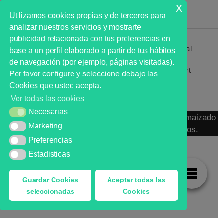
x
Utilizamos cookies propias y de terceros para
analizar nuestros servicios y mostrarte
publicidad relacionada con tus preferencias en
Primer analista bursátil automatizado profesional
base a un perfil elaborado a partir de tus hábitos
que ayuda a la decisión | First automated stock
de navegación (por ejemplo, páginas visitadas).
markets analyst software as a desission support
Por favor configure y seleccione debajo las
system.
Cookies que usted acepta.
Ver todas las cookies
Necesarias
Necesarias
MARKT ADVISOR ® 2016 :: Análisis Bursátil Automaizado
Marketing
Marketing
de Activos Cotizados en Mercados Organizados.
Preferencias
Preferencias
Estadisticas
Estadisticas
Guardar Cookies
Aceptar todas las
seleccionadas
Cookies