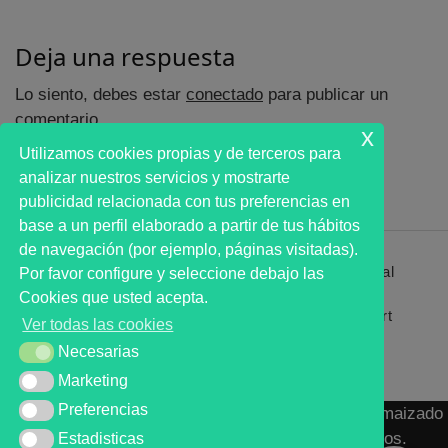
Deja una respuesta
Lo siento, debes estar
conectado
para publicar un
comentario.
x
Utilizamos cookies propias y de terceros para
analizar nuestros servicios y mostrarte
publicidad relacionada con tus preferencias en
base a un perfil elaborado a partir de tus hábitos
de navegación (por ejemplo, páginas visitadas).
Primer analista bursátil automatizado profesional
Por favor configure y seleccione debajo las
que ayuda a la decisión | First automated stock
Cookies que usted acepta.
markets analyst software as a desission support
Ver todas las cookies
system.
Necesarias
Necesarias
Marketing
Marketing
Preferencias
Preferencias
MARKT ADVISOR ® 2016 :: Análisis Bursátil Automaizado
de Activos Cotizados en Mercados Organizados.
Estadisticas
Estadisticas