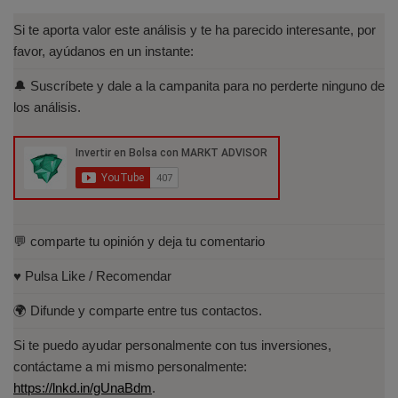
(IEB): Autorizado por la CNMV para el
asesoramiento financiero (MIFID II):
Si te aporta valor este análisis y te ha parecido interesante, por
https://www.cnmv.es/portal/Titulos-
favor, ayúdanos en un instante:
Acreditados-Listado.aspx
🔔 Suscríbete y dale a la campanita para no perderte ninguno de
Especialista en Análisis Técnico y
los análisis.
Cuantitativo (IEB).
Licenciado en Informática por la Universidad
Politécnica de Madrid(UPM)
💬 comparte tu opinión y deja tu comentario
♥️ Pulsa Like / Recomendar
🌍 Difunde y comparte entre tus contactos.
Si te puedo ayudar personalmente con tus inversiones,
contáctame a mi mismo personalmente:
https://lnkd.in/gUnaBdm
.