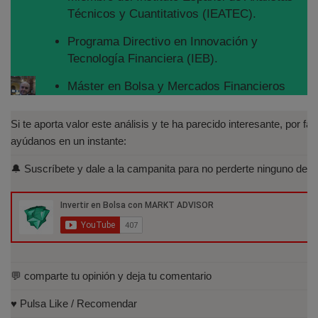
Técnicos y Cuantitativos (IEATEC).
Programa Directivo en Innovación y
Tecnología Financiera (IEB).
Máster en Bolsa y Mercados Financieros
(IEB): Autorizado por la CNMV para el
asesoramiento financiero (MIFID II):
Si te aporta valor este análisis y te ha parecido interesante, por fav
https://www.cnmv.es/portal/Titulos-
ayúdanos en un instante:
Acreditados-Listado.aspx
🔔 Suscríbete y dale a la campanita para no perderte ninguno de lo
Especialista en Análisis Técnico y
Cuantitativo (IEB).
Licenciado en Informática por la Universidad
Politécnica de Madrid(UPM)
💬 comparte tu opinión y deja tu comentario
♥️ Pulsa Like / Recomendar