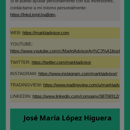
Si te puedo ayudar personalmente con tus inversiones,
🔔 Suscríbete y dale a la campanita para no perderte ninguno de
contáctame a mi mismo personalmente:
Especialista en Análisis Técnico y
los análisis.
https://lnkd.in/gUnaBdm
.
Cuantitativo (IEB).
Licenciado en Informática por la Universidad
WEB:
https://marktadvisor.com
Politécnica de Madrid(UPM)
YOUTUBE:
https://www.youtube.com/c/MarktAdvisorAn%C3%A1lisisBurs
💬 comparte tu opinión y deja tu comentario
TWITTER:
https://twitter.com/marktadvisor
♥️ Pulsa Like / Recomendar
INSTAGRAM:
https://www.instagram.com/marktadvisor/
🌍 Difunde y comparte entre tus contactos.
TRADINGVIEW:
https://www.tradingview.com/u/marktadvisor/
Si te puedo ayudar personalmente con tus inversiones,
LINKEDIN:
https://www.linkedin.com/company/38706912/
contáctame a mi mismo personalmente:
https://lnkd.in/gUnaBdm
.
José María López Higuera
WEB:
https://marktadvisor.com