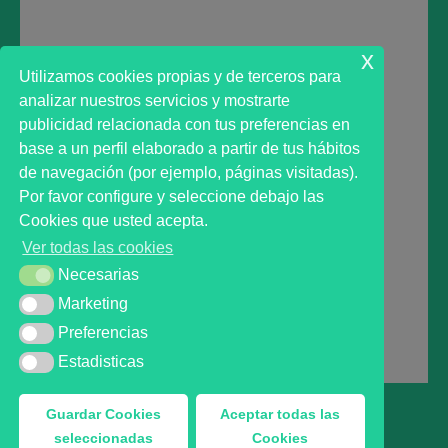
Lo siento, debes estar
conectado
para publicar un
comentario.
x
Utilizamos cookies propias y de terceros para
analizar nuestros servicios y mostrarte
publicidad relacionada con tus preferencias en
base a un perfil elaborado a partir de tus hábitos
de navegación (por ejemplo, páginas visitadas).
Primer analista bursátil automatizado profesional
Por favor configure y seleccione debajo las
que ayuda a la decisión | First automated stock
Cookies que usted acepta.
markets analyst software as a desission support
Ver todas las cookies
system.
Necesarias
Necesarias
Marketing
Marketing
Preferencias
Preferencias
MARKT ADVISOR ® 2016 :: Análisis Bursátil Automaizado
de Activos Cotizados en Mercados Organizados.
Estadisticas
Estadisticas
Guardar Cookies
Aceptar todas las
seleccionadas
Cookies