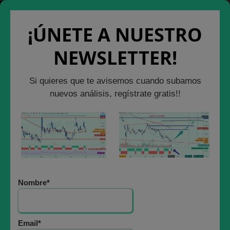
Saltar
Cerrar Ventana
Salir de la Web
al
¡ÚNETE A NUESTRO
contenido
NEWSLETTER!
ANÁLISIS BURSÁTIL
Si quieres que te avisemos cuando subamos
EL MERCADO
nuevos análisis, regístrate gratis!!
BAJISTA SIGILOSO:
lo que está
sucediendo en las
Nombre*
bolsas americanas
desde hace 52
Email*