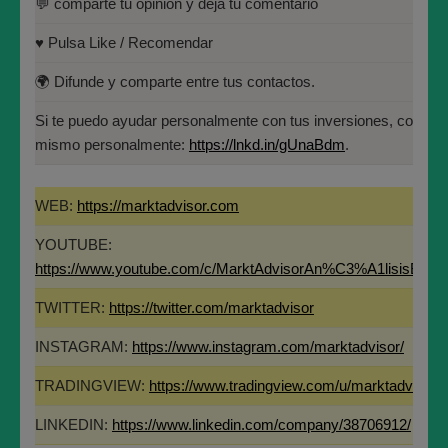
💬 comparte tu opinión y deja tu comentario
Tecnología Financiera (IEB).
Universidad Politécnica de
Madrid(UPM)
♥️ Pulsa Like / Recomendar
Máster en Bolsa y Mercados Financieros
(IEB): Autorizado por la CNMV para el
🌍 Difunde y comparte entre tus contactos.
asesoramiento financiero (MIFID II):
Si te aporta valor este análisis y te ha parecido interesante, por fav
https://www.cnmv.es/portal/Titulos-
Si te puedo ayudar personalmente con tus inversiones, contác
ayúdanos en un instante:
Acreditados-Listado.aspx
mismo personalmente:
https://lnkd.in/gUnaBdm
.
🔔 Suscríbete y dale a la campanita para no perderte ninguno de lo
Especialista en Análisis Técnico y
Cuantitativo (IEB).
WEB:
https://marktadvisor.com
Licenciado en Informática por la Universidad
YOUTUBE:
Politécnica de Madrid(UPM)
https://www.youtube.com/c/MarktAdvisorAn%C3%A1lisisBurs
TWITTER:
https://twitter.com/marktadvisor
💬 comparte tu opinión y deja tu comentario
INSTAGRAM:
https://www.instagram.com/marktadvisor/
♥️ Pulsa Like / Recomendar
TRADINGVIEW:
https://www.tradingview.com/u/marktadvisor/
🌍 Difunde y comparte entre tus contactos.
LINKEDIN:
https://www.linkedin.com/company/38706912/
Si te puedo ayudar personalmente con tus inversiones, contáctam