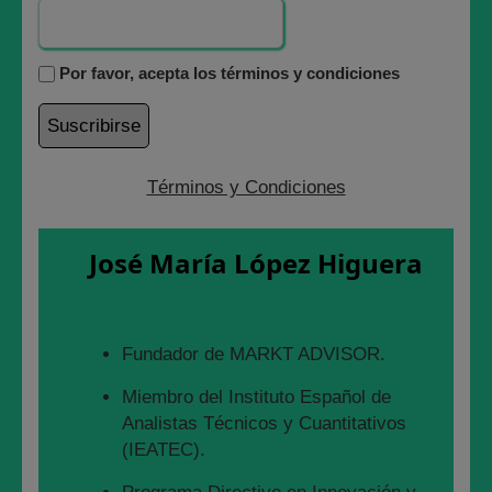
semanas
Por favor, acepta los términos y condiciones
15 febrero, 2022
En esta tabla de CHARLES SCHWAB se resume de
Términos y Condiciones
forma magistral lo que está sucediendo en las Bolsas
americanas desde hace 52 semanas, y en este vídeo te
lo explicamos:
José María López Higuera
Fundador de MARKT ADVISOR.
Miembro del Instituto Español de
Analistas Técnicos y Cuantitativos
(IEATEC).