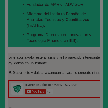
YOUTUBE:
Fundador de MARKT ADVISOR.
https://www.youtube.com/c/MarktAdvisorAn%C3%A1lisisBurs%C
Miembro del Instituto Español de
TWITTER:
https://twitter.com/marktadvisor
Analistas Técnicos y Cuantitativos
(IEATEC).
INSTAGRAM:
https://www.instagram.com/marktadvisor/
Programa Directivo en Innovación y
TRADINGVIEW:
https://www.tradingview.com/u/marktadvisor/
Tecnología Financiera (IEB).
LINKEDIN:
https://www.linkedin.com/company/38706912/
Máster en Bolsa y Mercados
Financieros (IEB): Autorizado por la
Si te aporta valor este análisis y te ha parecido interesante, por 
CNMV para el asesoramiento financiero
José María López Higuera
ayúdanos en un instante:
(MIFID II):
🔔 Suscríbete y dale a la campanita para no perderte ninguno de
https://www.cnmv.es/portal/Titulos-
Fundador de MARKT ADVISOR.
Acreditados-Listado.aspx
Miembro del Instituto Español de Analistas
Especialista en Análisis Técnico y
Técnicos y Cuantitativos (IEATEC).
Cuantitativo (IEB).
Programa Directivo en Innovación y
Licenciado en Informática por la